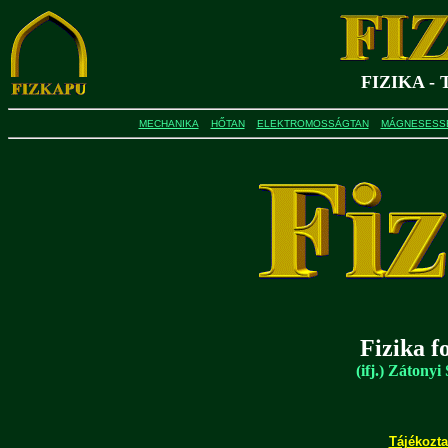
FIZIKA -
MECHANIKA
HŐTAN
ELEKTROMOSSÁGTAN
MÁGNESESS
Fizika f
(ifj.) Zátony
Tájékozta